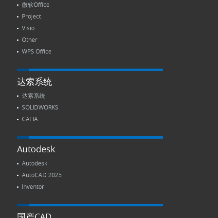
微软Office
Project
Visio
Other
WPS Office
达索系统
达索系统
SOLIDWORKS
CATIA
Autodesk
Autodesk
AutoCAD 2025
Inventor
国产CAD