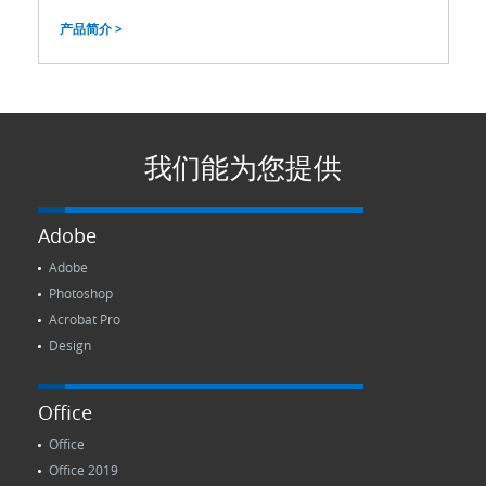
产品简介 >
我们能为您提供
Adobe
Adobe
Photoshop
Acrobat Pro
Design
Office
Office
Office 2019