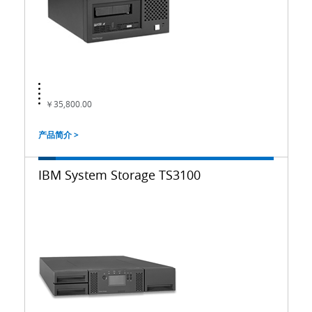
￥35,800.00
产品简介 >
IBM System Storage TS3100