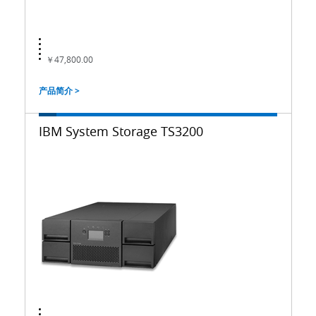
￥47,800.00
产品简介 >
IBM System Storage TS3200