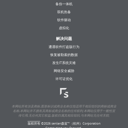
备份一体机
双机热备
软件驱动
虚拟化
解决问题
遭遇软件打盗版行为
恢复被勒索的数据
发生IT系统灾难
网络安全威胁
许可证优化
本网站所有涉及商标,图形标识或商业名称仅指适用于相应组织的商标或商业
名称,本网站并不拥有其商标或商业名称的任何权利;本网站仅用于一般性宣
传引用,无任何其它权益,版权归属其相应组织,与本网站无任何关联;
版权所有
©
2026 senlan森蓝™（杭州）Corporation
Computing you forward