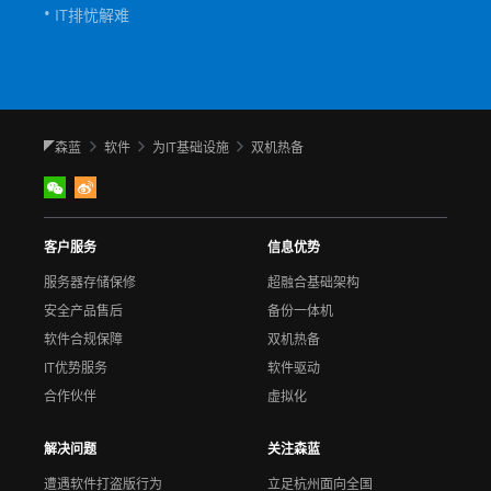
IT排忧解难
森蓝
软件
为IT基础设施
双机热备
◤
客户服务
信息优势
服务器存储保修
超融合基础架构
安全产品售后
备份一体机
软件合规保障
双机热备
IT优势服务
软件驱动
合作伙伴
虚拟化
解决问题
关注森蓝
遭遇软件打盗版行为
立足杭州面向全国