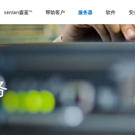
senlan森蓝™
帮助客户
服务器
软件
安
务